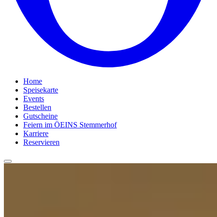
Home
Speisekarte
Events
Bestellen
Gutscheine
Feiern im ÖEINS Stemmerhof
Karriere
Reservieren